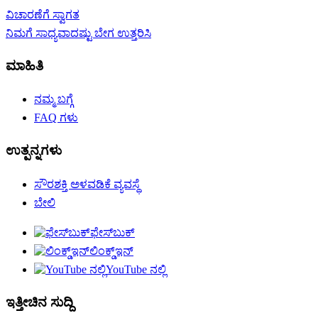
ವಿಚಾರಣೆಗೆ ಸ್ವಾಗತ
ನಿಮಗೆ ಸಾಧ್ಯವಾದಷ್ಟು ಬೇಗ ಉತ್ತರಿಸಿ
ಮಾಹಿತಿ
ನಮ್ಮ ಬಗ್ಗೆ
FAQ ಗಳು
ಉತ್ಪನ್ನಗಳು
ಸೌರಶಕ್ತಿ ಅಳವಡಿಕೆ ವ್ಯವಸ್ಥೆ
ಬೇಲಿ
ಫೇಸ್‌ಬುಕ್
ಲಿಂಕ್ಡ್ಇನ್
YouTube ನಲ್ಲಿ
ಇತ್ತೀಚಿನ ಸುದ್ದಿ