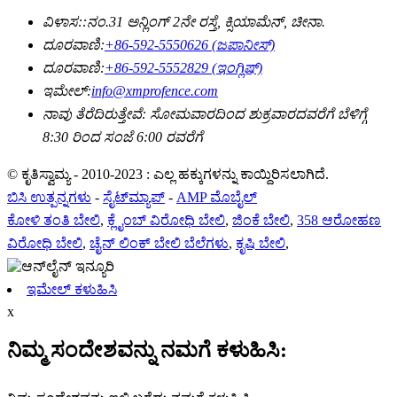
ವಿಳಾಸ::
ನಂ.31 ಅನ್ಲಿಂಗ್ 2ನೇ ರಸ್ತೆ, ಕ್ಸಿಯಾಮೆನ್, ಚೀನಾ.
ದೂರವಾಣಿ:
+86-592-5550626 (ಜಪಾನೀಸ್)
ದೂರವಾಣಿ:
+86-592-5552829 (ಇಂಗ್ಲಿಷ್)
ಇಮೇಲ್:
info@xmprofence.com
ನಾವು ತೆರೆದಿರುತ್ತೇವೆ: ಸೋಮವಾರದಿಂದ ಶುಕ್ರವಾರದವರೆಗೆ ಬೆಳಿಗ್ಗೆ
8:30 ರಿಂದ ಸಂಜೆ 6:00 ರವರೆಗೆ
© ಕೃತಿಸ್ವಾಮ್ಯ - 2010-2023 : ಎಲ್ಲ ಹಕ್ಕುಗಳನ್ನು ಕಾಯ್ದಿರಿಸಲಾಗಿದೆ.
ಬಿಸಿ ಉತ್ಪನ್ನಗಳು
-
ಸೈಟ್‌ಮ್ಯಾಪ್
-
AMP ಮೊಬೈಲ್
ಕೋಳಿ ತಂತಿ ಬೇಲಿ
,
ಕ್ಲೈಂಬ್ ವಿರೋಧಿ ಬೇಲಿ
,
ಜಿಂಕೆ ಬೇಲಿ
,
358 ಆರೋಹಣ
ವಿರೋಧಿ ಬೇಲಿ
,
ಚೈನ್ ಲಿಂಕ್ ಬೇಲಿ ಬೆಲೆಗಳು
,
ಕೃಷಿ ಬೇಲಿ
,
ಇಮೇಲ್ ಕಳುಹಿಸಿ
x
ನಿಮ್ಮ ಸಂದೇಶವನ್ನು ನಮಗೆ ಕಳುಹಿಸಿ: