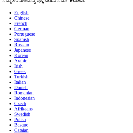
ನಿಮ್ಮ ಸಂದೇಶವನ್ನು ಇಲ್ಲಿ ಬರೆದು ನಮಗೆ ಕಳುಹಿಸಿ.
English
Chinese
French
German
Portuguese
Spanish
Russian
Japanese
Korean
Arabic
Irish
Greek
Turkish
Italian
Danish
Romanian
Indonesian
Czech
Afrikaans
Swedish
Polish
Basque
Catalan