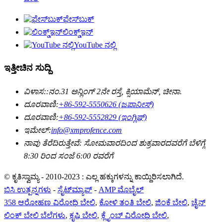
ಫೇಸ್‌ಬುಕ್
ಲಿಂಕ್ಡ್ಇನ್
YouTube ನಲ್ಲಿ
ಇತ್ತೀಚಿನ ಸುದ್ದಿ
ವಿಳಾಸ::
ನಂ.31 ಅನ್ಲಿಂಗ್ 2ನೇ ರಸ್ತೆ, ಕ್ಸಿಯಾಮೆನ್, ಚೀನಾ.
ದೂರವಾಣಿ:
+86-592-5550626 (ಜಪಾನೀಸ್)
ದೂರವಾಣಿ:
+86-592-5552829 (ಇಂಗ್ಲಿಷ್)
ಇಮೇಲ್:
info@xmprofence.com
ನಾವು ತೆರೆದಿರುತ್ತೇವೆ: ಸೋಮವಾರದಿಂದ ಶುಕ್ರವಾರದವರೆಗೆ ಬೆಳಿಗ್ಗೆ
8:30 ರಿಂದ ಸಂಜೆ 6:00 ರವರೆಗೆ
© ಕೃತಿಸ್ವಾಮ್ಯ - 2010-2023 : ಎಲ್ಲ ಹಕ್ಕುಗಳನ್ನು ಕಾಯ್ದಿರಿಸಲಾಗಿದೆ.
ಬಿಸಿ ಉತ್ಪನ್ನಗಳು
-
ಸೈಟ್‌ಮ್ಯಾಪ್
-
AMP ಮೊಬೈಲ್
358 ಆರೋಹಣ ವಿರೋಧಿ ಬೇಲಿ
,
ಕೋಳಿ ತಂತಿ ಬೇಲಿ
,
ಜಿಂಕೆ ಬೇಲಿ
,
ಚೈನ್
ಲಿಂಕ್ ಬೇಲಿ ಬೆಲೆಗಳು
,
ಕೃಷಿ ಬೇಲಿ
,
ಕ್ಲೈಂಬ್ ವಿರೋಧಿ ಬೇಲಿ
,